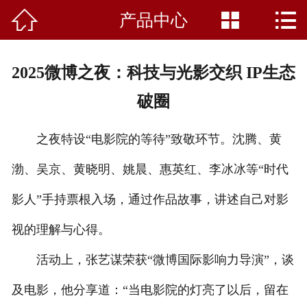



产品中心
首页
关于我们
2025微博之夜：科技与光影交织 IP生态
产品中心
破圈
新闻资讯
之夜特设“电影院的等待”致敬环节。沈腾、黄
成功案例
渤、吴京、黄晓明、姚晨、惠英红、李冰冰等“时代
礼品知识
影人”手持票根入场，通过作品故事，讲述自己对影
客户留言
视的理解与心得。
活动上，张艺谋荣获“微博国际影响力导演”，谈
人才招聘
及电影，他分享道：“当电影院的灯亮了以后，留在
联系我们